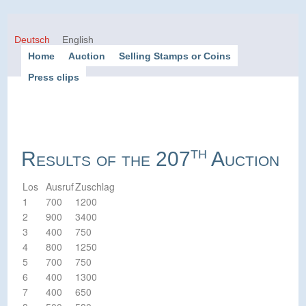
Deutsch
English
Home
Auction
Selling Stamps or Coins
Press clips
th
Results of the 207
Auction
Los
Ausruf
Zuschlag
1
700
1200
2
900
3400
3
400
750
4
800
1250
5
700
750
6
400
1300
7
400
650